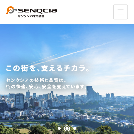
建築の課題を解決する、
この街を、支えるチカラ。
建築の課題を解決する、
きらりと光るものづくり。
きらりと光るものづくり。
センクシアの技術と品質は、
街の快適、安心、安全を支えています。
独創性のある商品で、
独創性のある商品で、
未来を創造する先駆者を目指します。
未来を創造する先駆者を目指します。
10周年記念サイトはこちら
10周年記念サイトはこちら