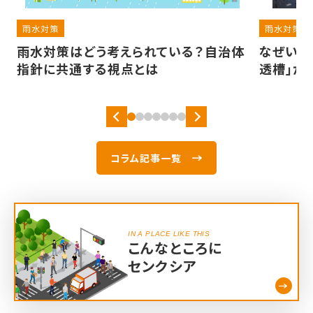
雨水対策
雨水対策
荷
雨水対策はどう考えられている？自治体
なぜいま
指針に共通する視点とは
透槽」が
コラム記事一覧
IN A PLACE LIKE THIS
こんなところに
センクシア