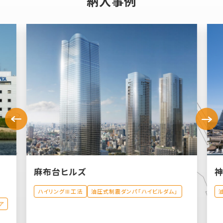
納入事例
麻布台ヒルズ
神
ハイリングⅢ工法
油圧式制震ダンパ「ハイビルダム」
ア