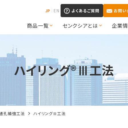
JP
EN
よくあるご質問
お問い
商品一覧
センクシアとは
企業
ハイリング®Ⅲ工法
通孔補強工法
ハイリングⅢ工法