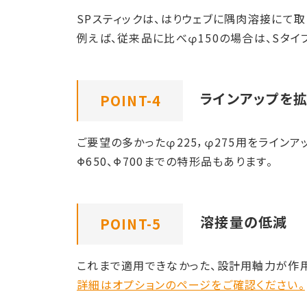
SPスティックは、はりウェブに隅肉溶接にて
例えば、従来品に比べφ150の場合は、Sタイ
ラインアップを
POINT-4
ご要望の多かったφ225，φ275用をラインア
Φ650、Φ700までの特形品もあります。
溶接量の低減
POINT-5
これまで適用できなかった、設計用軸力が作
詳細はオプションのページをご確認ください。