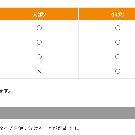
大ばり
小ばり
○
○
○
○
○
○
×
○
ます。
、Sタイプを使い分けることが可能です。