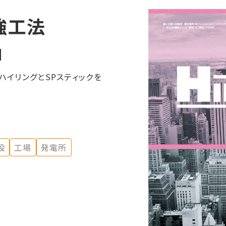
強工法
」
ハイリングとSPスティックを
設
工場
発電所