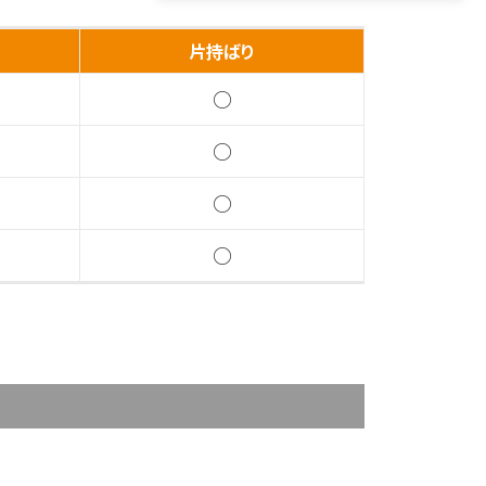
片持ばり
○
○
○
○