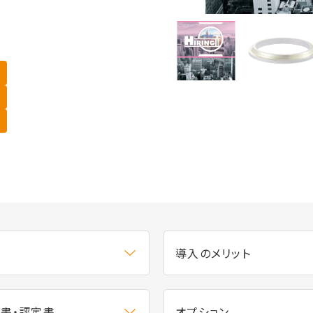
要
導入のメリット
書・評定書
オプション