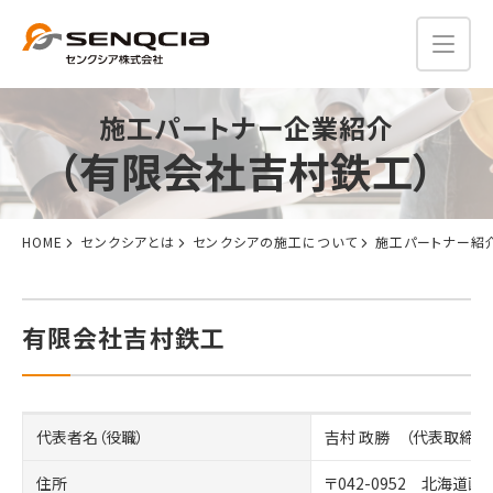
施工パートナー企業紹介
（有限会社吉村鉄工）
HOME
センクシアとは
センクシアの施工について
施工パートナー紹
有限会社吉村鉄工
代表者名（役職）
吉村 政勝 （代表取締役
住所
〒042-0952 北海道函