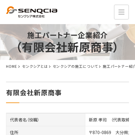
施工パートナー企業紹介
（有限会社新原商事）
HOME
センクシアとは
センクシアの施工について
施工パートナー紹
有限会社新原商事
代表者名（役職）
新原 孝司 （代表取締役
住所
〒870-0869 大分県大