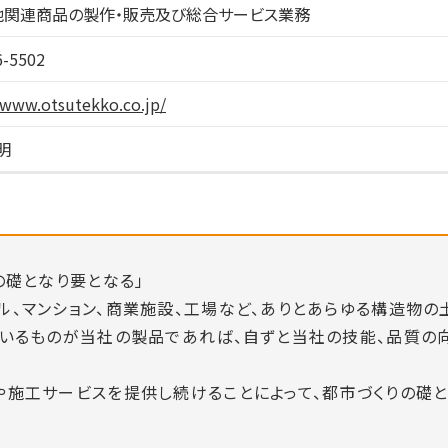
の他関連商品の製作・販売及び総合サービス業務
6-5502
/www.otsutekko.co.jp/
明
の礎となり要となる」
ル、マンション、商業施設、工場など、ありとあらゆる構造物の
ているものが当社の製品であれば、自ずと当社の技能、品質の
や施工サービスを提供し続けることによって、都市づくりの礎と