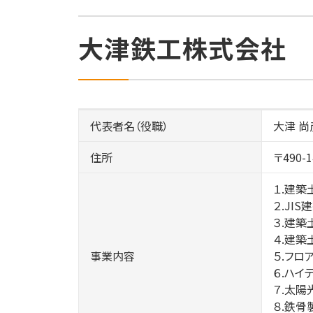
大津鉄工株式会社
代表者名（役職）
大津 尚
住所
〒490
１.建
２.JI
３.建
４.建
事業内容
５.フロ
６.ハイ
７.太陽
８.鉄骨