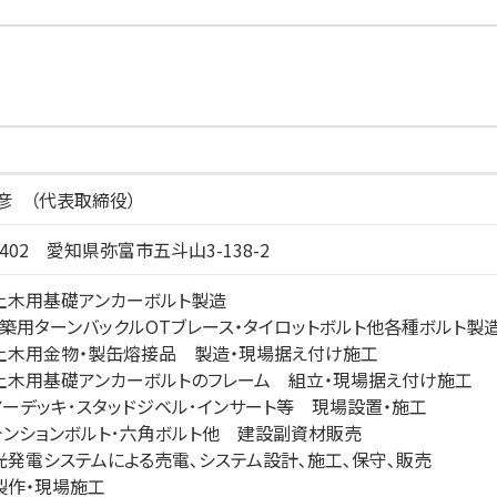
彦 （代表取締役）
-1402 愛知県弥富市五斗山3-138-2
築土木用基礎アンカーボルト製造
S建築用ターンバックルOTブレース・タイロットボルト他各種ボルト製
築土木用金物・製缶熔接品 製造・現場据え付け施工
築土木用基礎アンカーボルトのフレーム 組立・現場据え付け施工
アーデッキ･スタッドジベル･インサート等 現場設置・施工
テンションボルト･六角ボルト他 建設副資材販売
光発電システムによる売電､システム設計､施工､保守､販売
製作・現場施工