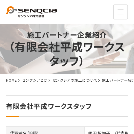
施工パートナー企業紹介
（有限会社平成ワークス
タッフ）
HOME
センクシアとは
センクシアの施工について
施工パートナー紹
有限会社平成ワークスタッフ
代表者名（役職）
嶋田 智加子 （代表取締