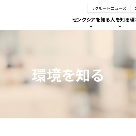
リクルートニュース
センクシアを知る
人を知る
環
環境を知る