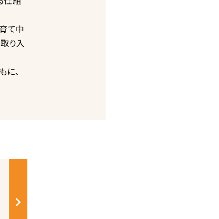
る仕組
育て中
に取り入
もに、